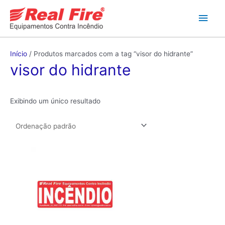
Ir
Men
para
o
princ
conteúdo
Início
/ Produtos marcados com a tag “visor do hidrante”
visor do hidrante
Exibindo um único resultado