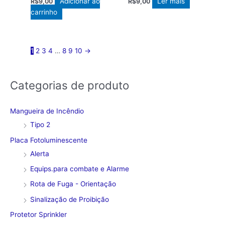
Adicionar ao
Ler mais
R$
9,00
R$
9,00
carrinho
1
2
3
4
…
8
9
10
→
Categorias de produto
Mangueira de Incêndio
Tipo 2
Placa Fotoluminescente
Alerta
Equips.para combate e Alarme
Rota de Fuga - Orientação
Sinalização de Proibição
Protetor Sprinkler