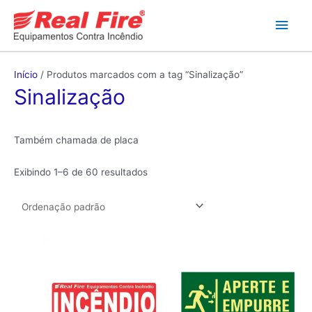
Ir
Men
para
o
princ
conteúdo
Início
/ Produtos marcados com a tag “Sinalização”
Sinalização
Também chamada de placa
Exibindo 1–6 de 60 resultados