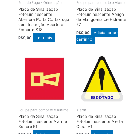
Rota de Fuga - Orientação
Equips.para combate e Alarme
Placa de Sinalização
Placa de Sinalização
Fotoluminescente
Fotoluminescente Abrigo
Abertura Porta Corta-fogo
de Mangueira de Hidrante
com Inscrição Aperte e
E7
Empurre S18
Adicionar ao
R$
9,00
Ler mais
R$
9,00
carrinho
ESGOTADO
Equips.para combate e Alarme
Alerta
Placa de Sinalização
Placa de Sinalização
Fotoluminescente Alarme
Fotoluminescente Alerta
Sonoro E1
Geral A1