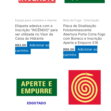
Equips.para combate e Alarme
Rota de Fuga - Orientação
Etiqueta adesiva com a
Placa de Sinalização
Inscrição “INCÊNDIO” para
Fotoluminescente
ser utilizada no Visor da
Abertura Porta Corta Fogo
Caixa do Hidrante
com Boneco e Inscrição
Aperte e Empurre S18
Adicionar ao
R$
3,00
Adicionar ao
R$
9,00
carrinho
carrinho
ESGOTADO