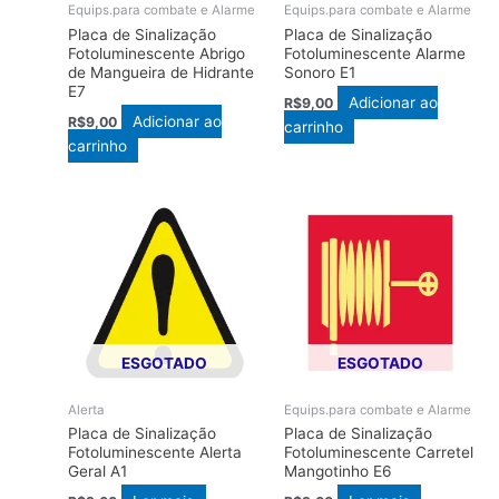
Equips.para combate e Alarme
Equips.para combate e Alarme
Placa de Sinalização
Placa de Sinalização
Fotoluminescente Abrigo
Fotoluminescente Alarme
de Mangueira de Hidrante
Sonoro E1
E7
Adicionar ao
R$
9,00
Adicionar ao
R$
9,00
carrinho
carrinho
ESGOTADO
ESGOTADO
Alerta
Equips.para combate e Alarme
Placa de Sinalização
Placa de Sinalização
Fotoluminescente Alerta
Fotoluminescente Carretel
Geral A1
Mangotinho E6