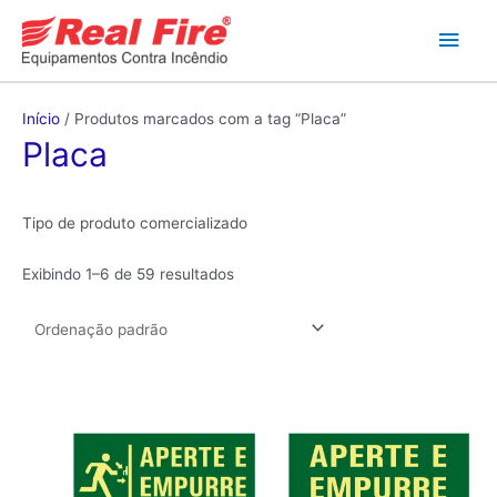
Ir
Men
para
o
princ
conteúdo
Início
/ Produtos marcados com a tag “Placa”
Placa
Tipo de produto comercializado
Exibindo 1–6 de 59 resultados