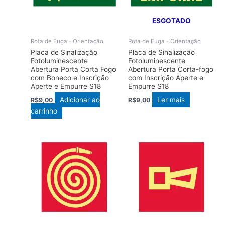
ESGOTADO
Rota de Fuga - Orientação
Rota de Fuga - Orientação
Placa de Sinalização
Placa de Sinalização
Fotoluminescente
Fotoluminescente
Abertura Porta Corta Fogo
Abertura Porta Corta-fogo
com Boneco e Inscrição
com Inscrição Aperte e
Aperte e Empurre S18
Empurre S18
Adicionar ao
Ler mais
R$
9,00
R$
9,00
carrinho