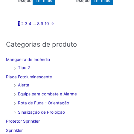
Ler mais
Ler mais
R$
9,00
R$
9,00
1
2
3
4
…
8
9
10
→
Categorias de produto
Mangueira de Incêndio
Tipo 2
Placa Fotoluminescente
Alerta
Equips.para combate e Alarme
Rota de Fuga - Orientação
Sinalização de Proibição
Protetor Sprinkler
Sprinkler