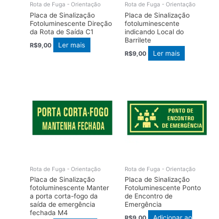
Rota de Fuga - Orientação
Rota de Fuga - Orientação
Placa de Sinalização
Placa de Sinalização
Fotoluminescente Direção
fotoluminescente
da Rota de Saída C1
indicando Local do
Barrilete
Ler mais
R$
9,00
Ler mais
R$
9,00
Rota de Fuga - Orientação
Rota de Fuga - Orientação
Placa de Sinalização
Placa de Sinalização
fotoluminescente Manter
Fotoluminescente Ponto
a porta corta-fogo da
de Encontro de
saída de emergência
Emergência
fechada M4
Adicionar ao
R$
9,00