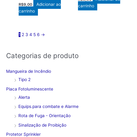
Adicionar ao
R$
9,00
carrinho
carrinho
1
2
3
4
5
6
→
Categorias de produto
Mangueira de Incêndio
Tipo 2
Placa Fotoluminescente
Alerta
Equips.para combate e Alarme
Rota de Fuga - Orientação
Sinalização de Proibição
Protetor Sprinkler