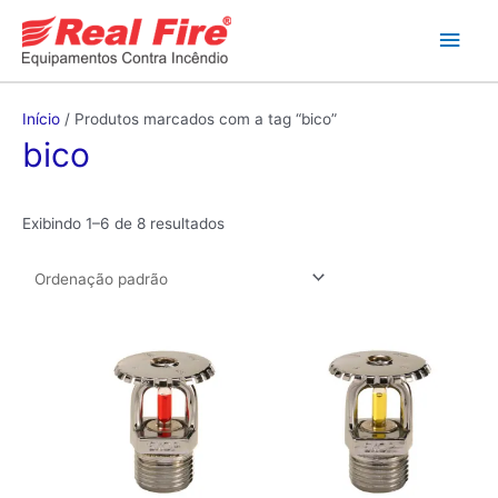
Ir
Men
para
o
princ
conteúdo
Início
/ Produtos marcados com a tag “bico”
bico
Exibindo 1–6 de 8 resultados