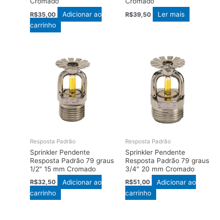
Cromado
Cromado
Adicionar ao
Ler mais
R$
35,00
R$
39,50
carrinho
Resposta Padrão
Resposta Padrão
Sprinkler Pendente
Sprinkler Pendente
Resposta Padrão 79 graus
Resposta Padrão 79 graus
1/2″ 15 mm Cromado
3/4″ 20 mm Cromado
Adicionar ao
Adicionar ao
R$
32,50
R$
51,00
carrinho
carrinho