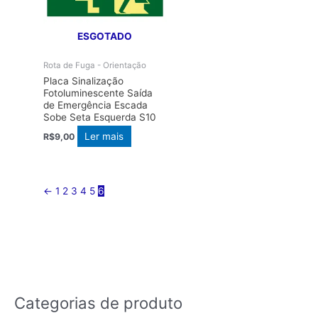
ESGOTADO
Rota de Fuga - Orientação
Placa Sinalização
Fotoluminescente Saída
de Emergência Escada
Sobe Seta Esquerda S10
Ler mais
R$
9,00
←
1
2
3
4
5
6
Categorias de produto