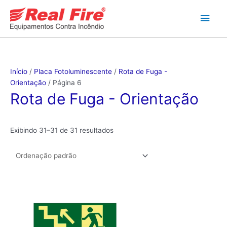
Ir
Men
para
o
princ
conteúdo
Início
/
Placa Fotoluminescente
/
Rota de Fuga -
Orientação
/ Página 6
Rota de Fuga - Orientação
Exibindo 31–31 de 31 resultados